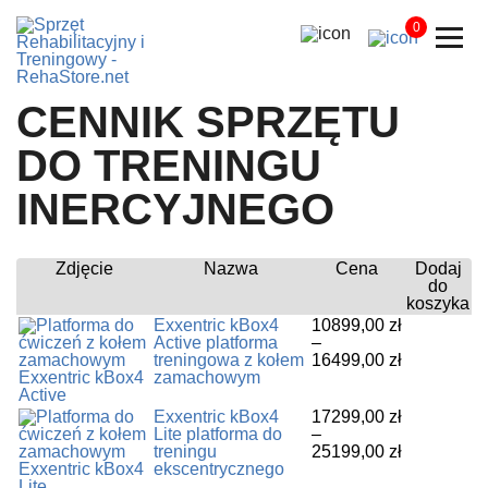
0
CENNIK SPRZĘTU
DO TRENINGU
INERCYJNEGO
Zdjęcie
Nazwa
Cena
Dodaj
do
koszyka
Exxentric kBox4
10899,00
zł
Ten
Active platforma
–
produkt
Zakres
treningowa z kołem
16499,00
zł
ma
cen:
zamachowym
wiele
od
wariantów.
10899,00 z
Exxentric kBox4
17299,00
zł
Opcje
do
Ten
Lite platforma do
–
można
16499,00 z
produkt
Zakres
treningu
25199,00
zł
wybrać
ma
cen:
ekscentrycznego
na
wiele
od