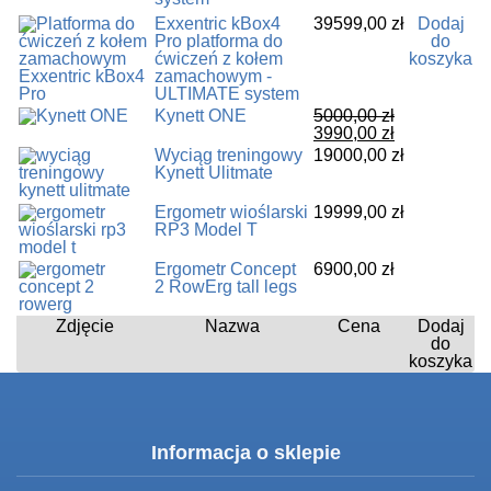
Exxentric kBox4
39599,00
zł
Dodaj
Pro platforma do
do
ćwiczeń z kołem
koszyka
zamachowym -
ULTIMATE system
Kynett ONE
5000,00
zł
Pierwotna
Aktualna
3990,00
zł
cena
cena
Wyciąg treningowy
19000,00
zł
wynosiła:
wynosi:
Kynett Ulitmate
5000,00 zł.
3990,00 zł.
Ergometr wioślarski
19999,00
zł
RP3 Model T
Ergometr Concept
6900,00
zł
2 RowErg tall legs
Zdjęcie
Nazwa
Cena
Dodaj
do
koszyka
Informacja o sklepie