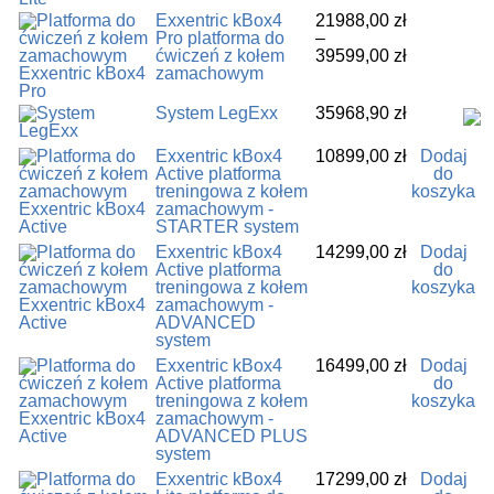
stronie
wariantów.
17299,00 z
Exxentric kBox4
21988,00
zł
produktu
Opcje
do
Ten
Pro platforma do
–
można
25199,00 z
produkt
Zakres
ćwiczeń z kołem
39599,00
zł
wybrać
ma
cen:
zamachowym
na
wiele
od
stronie
wariantów.
21988,00 z
System LegExx
35968,90
zł
produktu
Opcje
do
można
39599,00 z
Exxentric kBox4
10899,00
zł
Dodaj
wybrać
Active platforma
do
na
treningowa z kołem
koszyka
stronie
zamachowym -
produktu
STARTER system
Exxentric kBox4
14299,00
zł
Dodaj
Active platforma
do
treningowa z kołem
koszyka
zamachowym -
ADVANCED
system
Exxentric kBox4
16499,00
zł
Dodaj
Active platforma
do
treningowa z kołem
koszyka
zamachowym -
ADVANCED PLUS
system
Exxentric kBox4
17299,00
zł
Dodaj