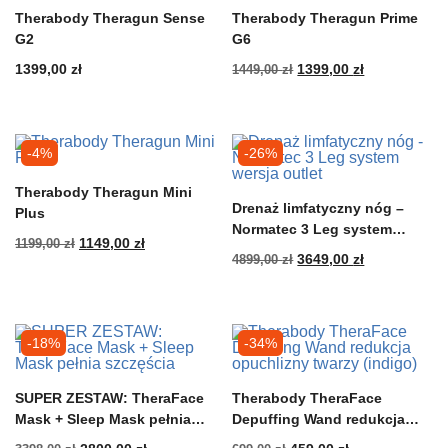
Therabody Theragun Sense
Therabody Theragun Prime
G2
G6
Pierwotna
Aktualna
1399,00
zł
1449,00
zł
1399,00
zł
cena
cena
wynosiła:
wynosi:
1449,00 zł.
1399,00 zł.
-4%
-26%
Therabody Theragun Mini
Drenaż limfatyczny nóg –
Plus
Normatec 3 Leg system
Pierwotna
Aktualna
1199,00
zł
1149,00
zł
wersja outlet
Pierwotna
Aktualna
4899,00
zł
3649,00
zł
cena
cena
cena
cena
wynosiła:
wynosi:
wynosiła:
wynosi:
1199,00 zł.
1149,00 zł.
4899,00 zł.
3649,00 zł.
-18%
-34%
SUPER ZESTAW: TheraFace
Therabody TheraFace
Mask + Sleep Mask pełnia
Depuffing Wand redukcja
szczęścia
opuchlizny twarzy (indigo)