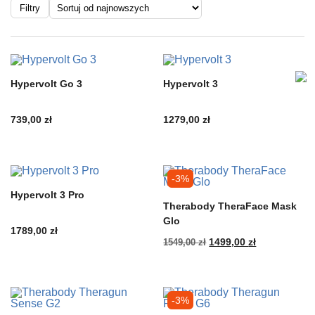
Filtry
Hypervolt Go 3
Hypervolt 3
739,00
zł
1279,00
zł
-3%
Hypervolt 3 Pro
Therabody TheraFace Mask
Glo
1789,00
zł
Pierwotna
Aktualna
1549,00
zł
1499,00
zł
cena
cena
wynosiła:
wynosi:
1549,00 zł.
1499,00 zł.
-3%