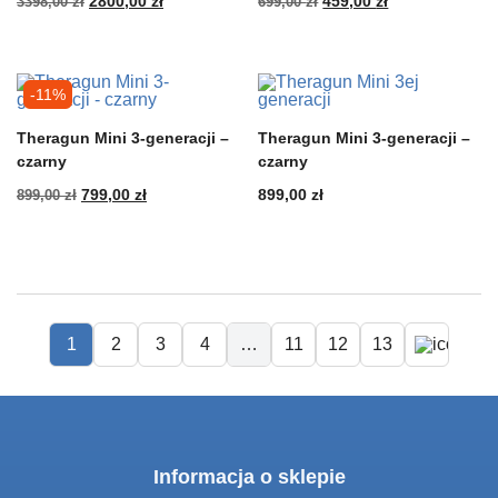
Pierwotna
Aktualna
Pierwotna
Aktualna
3398,00
zł
2800,00
zł
699,00
zł
459,00
zł
cena
cena
cena
cena
wynosiła:
wynosi:
wynosiła:
wynosi:
3398,00 zł.
2800,00 zł.
699,00 zł.
459,00 zł.
-11%
Theragun Mini 3-generacji –
Theragun Mini 3-generacji –
czarny
czarny
Pierwotna
Aktualna
899,00
zł
799,00
zł
899,00
zł
cena
cena
wynosiła:
wynosi:
899,00 zł.
799,00 zł.
1
2
3
4
…
11
12
13
Informacja o sklepie