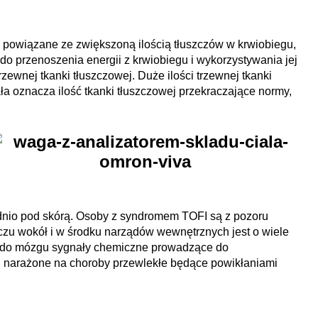
ą powiązane ze zwiększoną ilością tłuszczów w krwiobiegu,
 do przenoszenia energii z krwiobiegu i wykorzystywania jej
ewnej tkanki tłuszczowej. Duże ilości trzewnej tkanki
ła oznacza ilość tkanki tłuszczowej przekraczające normy,
ednio pod skórą. Osoby z syndromem TOFI są z pozoru
zczu wokół i w środku narządów wewnętrznych jest o wiele
ła do mózgu sygnały chemiczne prowadzące do
j narażone na choroby przewlekłe będące powikłaniami