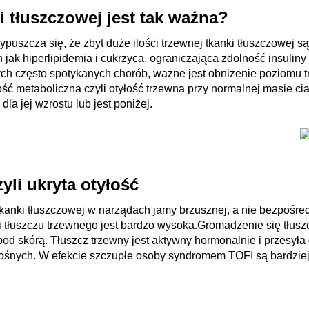
i tłuszczowej jest tak ważna?
uszcza się, że zbyt duże ilości trzewnej tkanki tłuszczowej s
 jak hiperlipidemia i cukrzyca, ograniczająca zdolność insuliny
ch często spotykanych chorób, ważne jest obniżenie poziomu trz
ść metaboliczna czyli otyłość trzewna przy normalnej masie cia
la jej wzrostu lub jest poniżej.
yli ukryta otyłość
 tkanki tłuszczowej w narządach jamy brzusznej, a nie bezpośr
i tłuszczu trzewnego jest bardzo wysoka.Gromadzenie się tłus
pod skórą. Tłuszcz trzewny jest aktywny hormonalnie i przesy
nośnych. W efekcie szczupłe osoby syndromem TOFI są bardzie