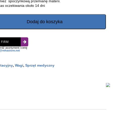
nież spoczynkową przemianę materii.
as oczekiwania około 14 dni
Dodaj do koszyka
 FIRM
rdź asortyment i cenę
@rehastore.net
itacyjny
,
Wagi
,
Sprzęt medyczny