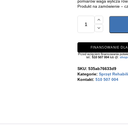
pomiarów waga wylicza rów
Produkt na zamówienie – cz
ilość
Waga
z
analizatorem
składu
ciała
Omron
FINANSOWANIE DLA
Viva
Przed wzięciem finansowania potwie
tel.:
510 507 004
lub @:
shop
SKU:
535ab76633d9
Kategorie:
Sprzęt Rehabil
Kontakt:
510 507 004