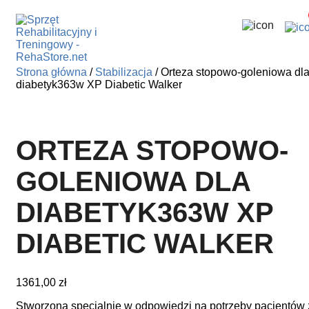
Skip
to
Strona główna
/
Stabilizacja
/ Orteza stopowo-goleniowa dl
the
diabetyk363w XP Diabetic Walker
content
ORTEZA STOPOWO-
GOLENIOWA DLA
DIABETYK363W XP
DIABETIC WALKER
1361,00
zł
Stworzona specjalnie w odpowiedzi na potrzeby pacjentów 