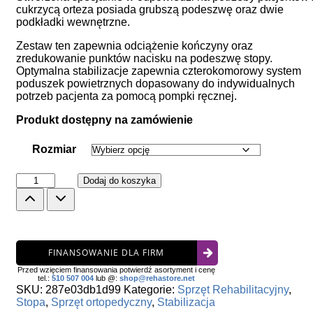
cukrzycą orteza posiada grubszą podeszwę oraz dwie
podkładki wewnętrzne.
Zestaw ten zapewnia odciążenie kończyny oraz
zredukowanie punktów nacisku na podeszwę stopy.
Optymalna stabilizacje zapewnia czterokomorowy system
poduszek powietrznych dopasowany do indywidualnych
potrzeb pacjenta za pomocą pompki ręcznej.
Produkt dostępny na zamówienie
Rozmiar
ilość
Dodaj do koszyka
Orteza
stopowo-
goleniowa
dla
diabetyk363w
FINANSOWANIE DLA FIRM
XP
Diabetic
Przed wzięciem finansowania potwierdź asortyment i cenę
Walker
tel.:
510 507 004
lub @:
shop@rehastore.net
SKU:
287e03db1d99
Kategorie:
Sprzęt Rehabilitacyjny
,
Stopa
,
Sprzęt ortopedyczny
,
Stabilizacja