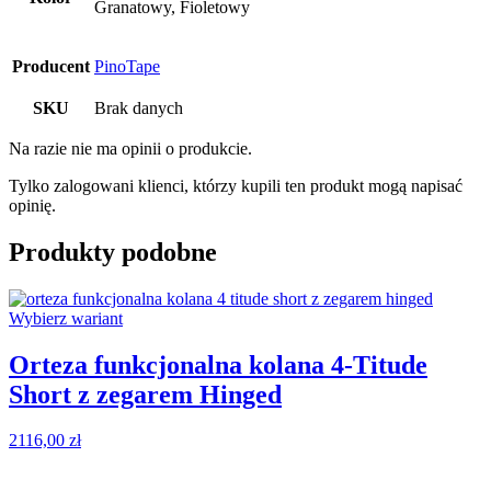
Granatowy, Fioletowy
Producent
PinoTape
SKU
Brak danych
Na razie nie ma opinii o produkcie.
Tylko zalogowani klienci, którzy kupili ten produkt mogą napisać
opinię.
Produkty podobne
Wybierz wariant
W
Orteza funkcjonalna kolana 4-Titude
Short z zegarem Hinged
1
2116,00
zł