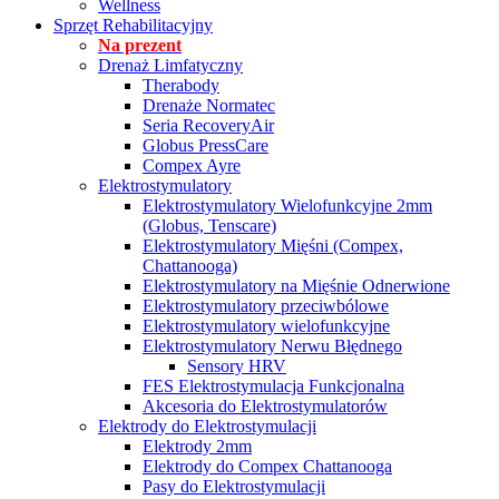
Wellness
Sprzęt Rehabilitacyjny
Na prezent
Drenaż Limfatyczny
Therabody
Drenaże Normatec
Seria RecoveryAir
Globus PressCare
Compex Ayre
Elektrostymulatory
Elektrostymulatory Wielofunkcyjne 2mm
(Globus, Tenscare)
Elektrostymulatory Mięśni (Compex,
Chattanooga)
Elektrostymulatory na Mięśnie Odnerwione
Elektrostymulatory przeciwbólowe
Elektrostymulatory wielofunkcyjne
Elektrostymulatory Nerwu Błędnego
Sensory HRV
FES Elektrostymulacja Funkcjonalna
Akcesoria do Elektrostymulatorów
Elektrody do Elektrostymulacji
Elektrody 2mm
Elektrody do Compex Chattanooga
Pasy do Elektrostymulacji