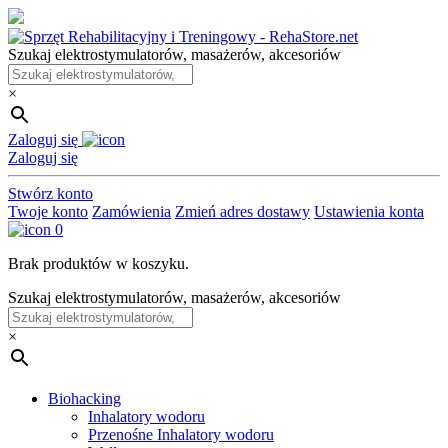
Skip
to
Szukaj elektrostymulatorów, masażerów, akcesoriów
the
content
×
Zaloguj się
Zaloguj się
Stwórz konto
Twoje konto
Zamówienia
Zmień adres dostawy
Ustawienia konta
0
Brak produktów w koszyku.
Szukaj elektrostymulatorów, masażerów, akcesoriów
×
Biohacking
Inhalatory wodoru
Przenośne Inhalatory wodoru