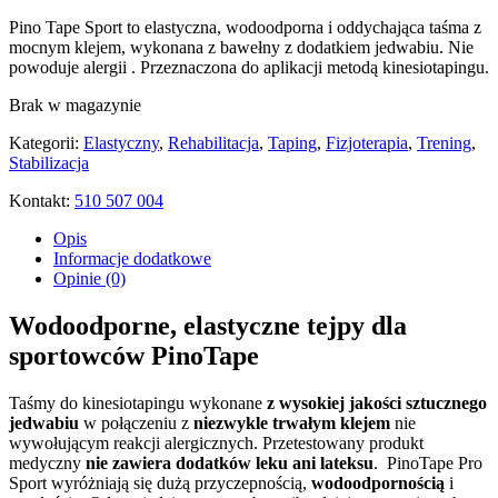
Pino Tape Sport to elastyczna, wodoodporna i oddychająca taśma z
mocnym klejem, wykonana z bawełny z dodatkiem jedwabiu. Nie
powoduje alergii . Przeznaczona do aplikacji metodą kinesiotapingu.
Brak w magazynie
Kategorii:
Elastyczny
,
Rehabilitacja
,
Taping
,
Fizjoterapia
,
Trening
,
Stabilizacja
Kontakt:
510 507 004
Opis
Informacje dodatkowe
Opinie (0)
Wodoodporne, elastyczne tejpy dla
sportowców PinoTape
Taśmy do kinesiotapingu wykonane
z wysokiej jakości sztucznego
jedwabiu
w połączeniu z
niezwykle trwałym klejem
nie
wywołującym reakcji alergicznych. Przetestowany produkt
medyczny
nie zawiera dodatków leku ani lateksu
. PinoTape Pro
Sport wyróżniają się dużą przyczepnością,
wodoodpornością
i