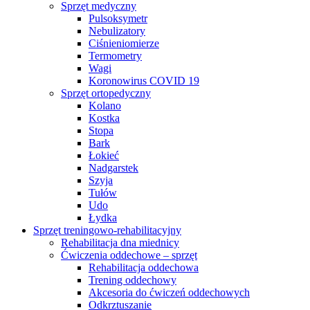
Sprzęt medyczny
Pulsoksymetr
Nebulizatory
Ciśnieniomierze
Termometry
Wagi
Koronowirus COVID 19
Sprzęt ortopedyczny
Kolano
Kostka
Stopa
Bark
Łokieć
Nadgarstek
Szyja
Tułów
Udo
Łydka
Sprzęt treningowo-rehabilitacyjny
Rehabilitacja dna miednicy
Ćwiczenia oddechowe – sprzęt
Rehabilitacja oddechowa
Trening oddechowy
Akcesoria do ćwiczeń oddechowych
Odkrztuszanie