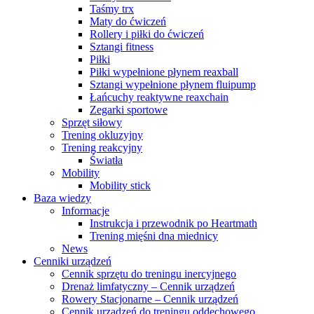
Taśmy trx
Maty do ćwiczeń
Rollery i piłki do ćwiczeń
Sztangi fitness
Piłki
Piłki wypełnione płynem reaxball
Sztangi wypełnione płynem fluipump
Łańcuchy reaktywne reaxchain
Zegarki sportowe
Sprzęt siłowy
Trening okluzyjny
Trening reakcyjny
Światła
Mobility
Mobility stick
Baza wiedzy
Informacje
Instrukcja i przewodnik po Heartmath
Trening mięśni dna miednicy
News
Cenniki urządzeń
Cennik sprzętu do treningu inercyjnego
Drenaż limfatyczny – Cennik urządzeń
Rowery Stacjonarne – Cennik urządzeń
Cennik urządzeń do treningu oddechowego