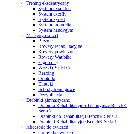
Trening ekscentryczny
System exxentric
System exerfly
System kynett
System proinertia
System handygym
Maszyny i sprzęt
Bieżnie
Rowery rehabilitacyjne
Rowery powierzne
Rowery Wattbike
Ergometry
Wózki ( SLED )
Reaxing
Orbiterki
Eliptyki
Schody treningowe
Dezynfekcja
Drabinki gimnastyczne
Drabinki Rehabilitacyjno Treningowe BenchK
Seria 7
Drabinki do Rehabilitacji BenchK Seria 2
Drabinki Rehabilitacyjne BenchK Seria 1
Akcesoria do ćwiczeń
Gumy do ćwiczeń