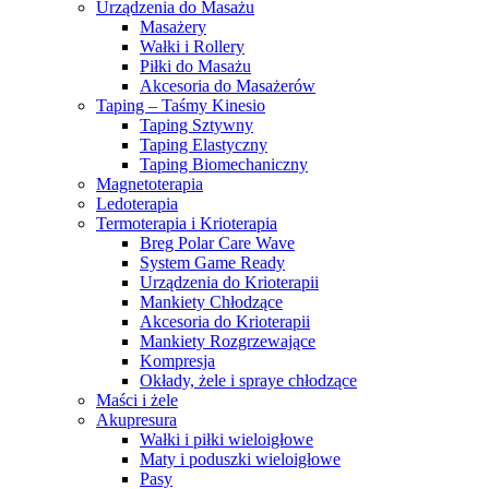
Urządzenia do Masażu
Masażery
Wałki i Rollery
Piłki do Masażu
Akcesoria do Masażerów
Taping – Taśmy Kinesio
Taping Sztywny
Taping Elastyczny
Taping Biomechaniczny
Magnetoterapia
Ledoterapia
Termoterapia i Krioterapia
Breg Polar Care Wave
System Game Ready
Urządzenia do Krioterapii
Mankiety Chłodzące
Akcesoria do Krioterapii
Mankiety Rozgrzewające
Kompresja
Okłady, żele i spraye chłodzące
Maści i żele
Akupresura
Wałki i piłki wieloigłowe
Maty i poduszki wieloigłowe
Pasy