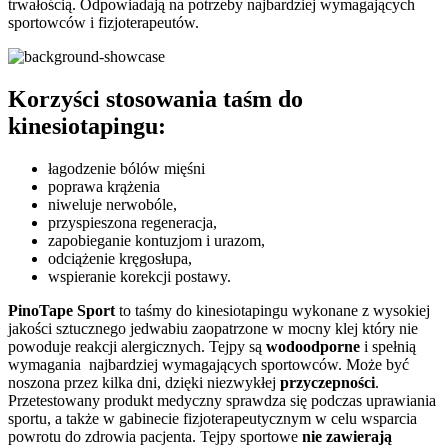
trwałością. Odpowiadają na potrzeby najbardziej wymagających
sportowców i fizjoterapeutów.
Korzyści stosowania taśm do
kinesiotapingu:
łagodzenie bólów mięśni
poprawa krążenia
niweluje nerwobóle,
przyspieszona regeneracja,
zapobieganie kontuzjom i urazom,
odciążenie kręgosłupa,
wspieranie korekcji postawy.
PinoTape Sport
to taśmy do kinesiotapingu wykonane z wysokiej
jakości sztucznego jedwabiu zaopatrzone w mocny klej który nie
powoduje reakcji alergicznych. Tejpy są
wodoodporne
i spełnią
wymagania najbardziej wymagających sportowców. Może być
noszona przez kilka dni, dzięki niezwykłej
przyczepności
.
Przetestowany produkt medyczny sprawdza się podczas uprawiania
sportu, a także w gabinecie fizjoterapeutycznym w celu wsparcia
powrotu do zdrowia pacjenta. Tejpy sportowe
nie zawierają