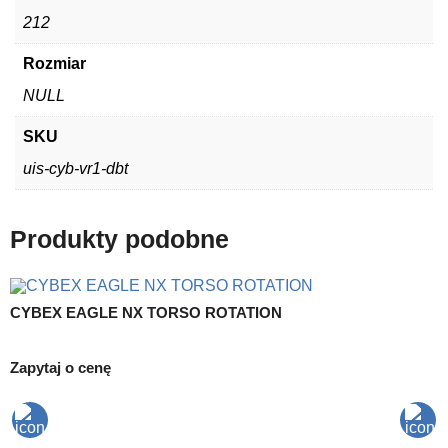
212
Rozmiar
NULL
SKU
uis-cyb-vr1-dbt
Produkty podobne
CYBEX EAGLE NX TORSO ROTATION
D
Zapytaj o cenę
5