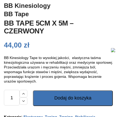
BB Kinesiology
BB Tape
BB TAPE 5CM X 5M –
CZERWONY
44,00
zł
BB Kinesiology Tape to wysokiej jakości, elastyczna taśma
kinezjologiczna używana w rehabilitacji oraz medycynie sportowej.
Przeciwdziała urazom i męczeniu mięśni, zmniejsza ból,
wspomaga funkcje stawów i mięśni, zwiększa wydajność,
poprawiając krążenie i proces gojenia. Wspomaga leczenie
urazów sportowych.
ilość
BB
Dodaj do koszyka
Tape
5cm
x
5m
-
Kategorie:
Elastyczny
,
Taping
,
Trening
,
Stabilizacja