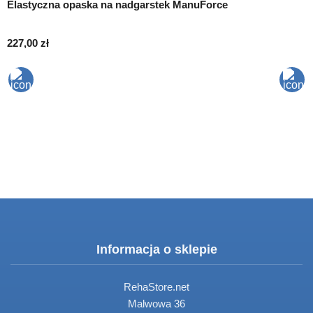
Elastyczna opaska na nadgarstek ManuForce
T
R
227,00
zł
5
Informacja o sklepie
RehaStore.net
Malwowa 36