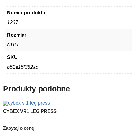
Numer produktu
1267
Rozmiar
NULL
SKU
b51a15f382ac
Produkty podobne
CYBEX VR1 LEG PRESS
P
2
Zapytaj o cenę
3