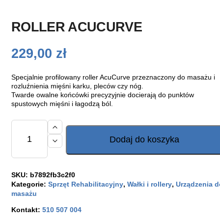
ROLLER ACUCURVE
229,00
zł
Specjalnie profilowany roller AcuCurve przeznaczony do masażu i
rozluźnienia mięśni karku, pleców czy nóg.
Twarde owalne końcówki precyzyjnie docierają do punktów
spustowych mięśni i łagodzą ból.
ilość
Roller
Dodaj do koszyka
AcuCurve
SKU:
b7892fb3c2f0
Kategorie:
Sprzęt Rehabilitacyjny
,
Wałki i rollery
,
Urządzenia d
masażu
Kontakt:
510 507 004