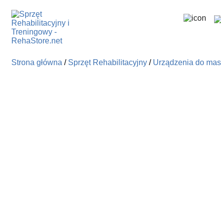
Skip
to
the
Strona główna
/
Sprzęt Rehabilitacyjny
/
Urządzenia do ma
content