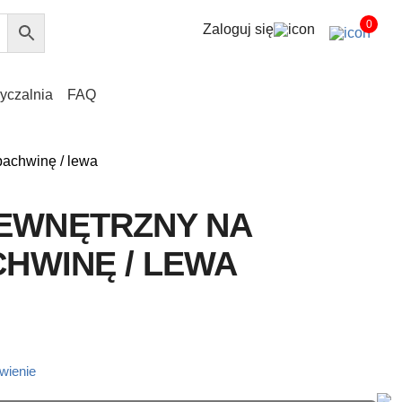
0
Zaloguj się
yczalnia
FAQ
pachwinę / lewa
EWNĘTRZNY NA
CHWINĘ / LEWA
wienie