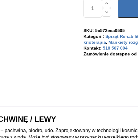
ilość
Rękaw
zewnętrzny
na
udo
i
pachwinę
SKU:
5c572eca0505
/
Kategorii:
Sprzęt Rehabili
lewa
krioterapia
,
Mankiety roz
Kontakt:
510 507 004
Zamówienie dostępne od 1
CHWINĘ / LEWY
 pachwina, biodro, udo. Zaprojektowany w technologii kosm
rugą z wodą. Może być stosowany w przypadku wszelkiego rodzaj