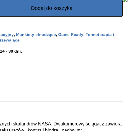
Dodaj do koszyka
tacyjny
,
Mankiety chłodzące
,
Game Ready
,
Termoterapia i
grzewające
4 - 30 dni.
icznych skafandrów NASA. Dwukomorowy ściągacz zawiera
u urazów i kontuzji biodra i pachwiny.