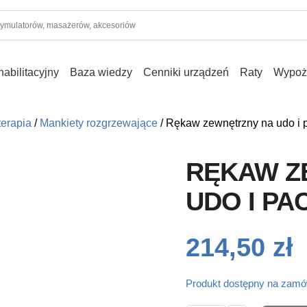
abilitacyjny
Baza wiedzy
Cenniki urządzeń
Raty
Wypoż
terapia
/
Mankiety rozgrzewające
/ Rękaw zewnętrzny na udo i 
RĘKAW Z
UDO I PA
214,50
zł
Produkt dostępny na zamó