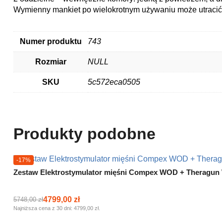
Wymienny mankiet po wielokrotnym używaniu może utracić
Numer produktu
743
Rozmiar
NULL
SKU
5c572eca0505
Produkty podobne
-17%
Zestaw Elektrostymulator mięśni Compex WOD + Theragun 
4799,00
zł
5748,00
zł
Pierwotna
Aktualna
Najniższa cena z 30 dni:
4799,00
zł
.
cena
cena
wynosiła:
wynosi: