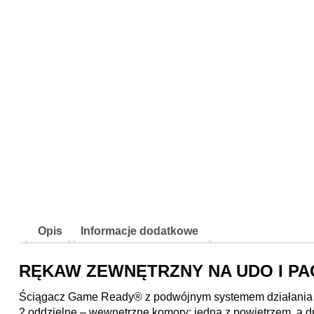
Opis
Informacje dodatkowe
RĘKAW ZEWNĘTRZNY NA UDO I PA
Ściągacz Game Ready® z podwójnym systemem działania –
2 oddzielne – wewnętrzne komory: jedną z powietrzem, a d