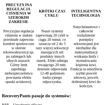
PRECYZYJNA
REGULACJA
KRÓTKI CZAS
INTELIGENTNA
CIŚNIENIA W
CYKLU
TECHNOLOGIA
SZEROKIM
ZAKRESIE
Natychmiastowe i
Precyzyjna regulacja
Nasze systemy
całkowite
ciśnienia w niskim
zapewniają 20 cykli w
rozluźnienie
przedziale zapewnia
ciągu 20 minut, co
pomiędzy
komfort sportowcom
oznacza od 2 do 5
sekwencjami jest
w okresie
razy więcej sekwencji
niezbędne dla
rekonwalescencji np.
masujących niż
maksymalizacji
po zabiegach lub
produkty innych
wnikania limfy i
silnych urazach.
marek. Efekt zabiegu
stymulowania
Górny limit
trwającego 20 min.
krążenia krwi.
zapobiega
dziennie odpowiada
Funkcja ta umożliwia
niebezpieczeństwu
12-48 godzinom
szybki powrót
powstania efektu
tradycyjnego
zdrowej, powrót,
opaski uciskowej.
odpoczynku.
dotlenionej krwi do
kończyn.
RecoveryPants pasuje do systemów:
RPX – Urządzenie główne