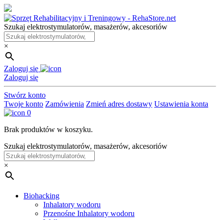
Skip
to
Szukaj elektrostymulatorów, masażerów, akcesoriów
the
content
×
Zaloguj się
Zaloguj się
Stwórz konto
Twoje konto
Zamówienia
Zmień adres dostawy
Ustawienia konta
0
Brak produktów w koszyku.
Szukaj elektrostymulatorów, masażerów, akcesoriów
×
Biohacking
Inhalatory wodoru
Przenośne Inhalatory wodoru