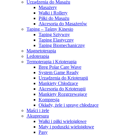
Urządzenia do Masażu
Masażery
Wałki i Rollery
Piłki do Masażu
Akcesoria do Masażerów
Taping – Taśmy Kinesio
Taping Sztywny
Taping Elastyczny
Taping Biomechaniczny
Magnetoterapia
Ledoterapia
Termoterapia i Krioterapia
Breg Polar Care Wave
System Game Ready
Urządzenia do Krioterapii
Mankiety Chłodzące
Akcesoria do Krioterapii
Mankiety Rozgrzewające
Kompresja
Okłady, żele i spraye chłodzące
Maści i żele
Akupresura
Wałki i piłki wieloigłowe
Maty i poduszki wieloigłowe
Pasy