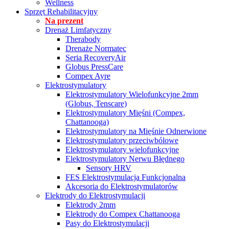
Wellness
Sprzęt Rehabilitacyjny
Na prezent
Drenaż Limfatyczny
Therabody
Drenaże Normatec
Seria RecoveryAir
Globus PressCare
Compex Ayre
Elektrostymulatory
Elektrostymulatory Wielofunkcyjne 2mm
(Globus, Tenscare)
Elektrostymulatory Mięśni (Compex,
Chattanooga)
Elektrostymulatory na Mięśnie Odnerwione
Elektrostymulatory przeciwbólowe
Elektrostymulatory wielofunkcyjne
Elektrostymulatory Nerwu Błędnego
Sensory HRV
FES Elektrostymulacja Funkcjonalna
Akcesoria do Elektrostymulatorów
Elektrody do Elektrostymulacji
Elektrody 2mm
Elektrody do Compex Chattanooga
Pasy do Elektrostymulacji