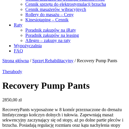
Cennik sprzętu do elektrostymulacji brzucha
Cennik masażerów wibracyjnych
Rollery do masażu – Ceny
Kinesiotaping – Cennik
Raty
Poradnik zakupów na iRaty
Poradnik zakupów na leasing
Allegro – zakupy na raty
Wypożyczalnia
FAQ
Strona główna
/
Sprzęt Rehabilitacyjny
/ Recovery Pump Pants
Therabody
Recovery Pump Pants
2850,00
zł
RecoveryPants wyposażone w 8 komór przeznaczone do drenażu
limfatycznego kończyn dolnych i tułowia. Zapewniają masaż
sekwencyjny zaczynający się od stopy, aż po dolne partie pleców i
brzucha. Posiadają regulację rozmiaru oraz kąta nachylenia stopy