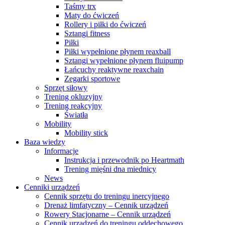
Taśmy trx
Maty do ćwiczeń
Rollery i piłki do ćwiczeń
Sztangi fitness
Piłki
Piłki wypełnione płynem reaxball
Sztangi wypełnione płynem fluipump
Łańcuchy reaktywne reaxchain
Zegarki sportowe
Sprzęt siłowy
Trening okluzyjny
Trening reakcyjny
Światła
Mobility
Mobility stick
Baza wiedzy
Informacje
Instrukcja i przewodnik po Heartmath
Trening mięśni dna miednicy
News
Cenniki urządzeń
Cennik sprzętu do treningu inercyjnego
Drenaż limfatyczny – Cennik urządzeń
Rowery Stacjonarne – Cennik urządzeń
Cennik urządzeń do treningu oddechowego