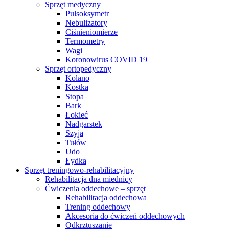
Sprzęt medyczny
Pulsoksymetr
Nebulizatory
Ciśnieniomierze
Termometry
Wagi
Koronowirus COVID 19
Sprzęt ortopedyczny
Kolano
Kostka
Stopa
Bark
Łokieć
Nadgarstek
Szyja
Tułów
Udo
Łydka
Sprzęt treningowo-rehabilitacyjny
Rehabilitacja dna miednicy
Ćwiczenia oddechowe – sprzęt
Rehabilitacja oddechowa
Trening oddechowy
Akcesoria do ćwiczeń oddechowych
Odkrztuszanie