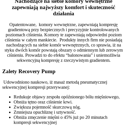
Nachodzące na siebie komory wewnętrzne
zapewniają najwyższy komfort i skuteczność
działania
Opatentowane, komory wewnętrzne, zapewniają kompresję
gradientową przy bezpiecznych i precyzyjnie kontrolowanych
poziomach ciśnienia. Komory te zapewniają odpowiedni poziom
ciśnienia w całym mankiecie. Produkty innych firm nie posiadają
nachodzących na siebie komór wewnętrznych, co sprawia, iż na
styku dwóch komór powstają obszary o odmiennym lub zerowym
ciśnieniu. Prowadzi to do efektu “balonowania” i uniemożliwia
sekwencyjną kompresję z rzeczywistym gradientem.
Zalety Recovery Pump
Udowodniono naukowo, iż masaż metodą pneumatycznej
sekwencyjnej kompresji przerywanej:
Redukuje objawy zespołu opóźnionego bólu mięśniowego,
Obniża tętno oraz ciśnienie krwi.
Zwiększa pojemność skurczową nóg.
Zmniejsza opuchliznę i sztywność.
Obniża zmęczenie mięśni o 45% już po 20 minutach
kompresji sekwencyjnej