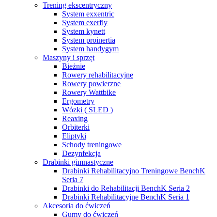
Trening ekscentryczny
System exxentric
System exerfly
System kynett
System proinertia
System handygym
Maszyny i sprzęt
Bieżnie
Rowery rehabilitacyjne
Rowery powierzne
Rowery Wattbike
Ergometry
Wózki ( SLED )
Reaxing
Orbiterki
Eliptyki
Schody treningowe
Dezynfekcja
Drabinki gimnastyczne
Drabinki Rehabilitacyjno Treningowe BenchK
Seria 7
Drabinki do Rehabilitacji BenchK Seria 2
Drabinki Rehabilitacyjne BenchK Seria 1
Akcesoria do ćwiczeń
Gumy do ćwiczeń