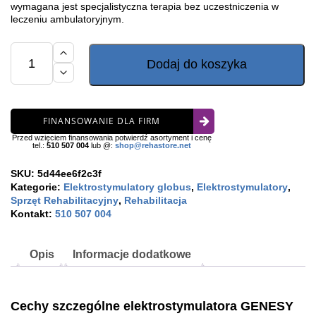
wymagana jest specjalistyczna terapia bez uczestniczenia w
leczeniu ambulatoryjnym.
ilość
Elektrostymulator
Dodaj do koszyka
Globus
Genesy
600
FINANSOWANIE DLA FIRM
Przed wzięciem finansowania potwierdź asortyment i cenę
tel.:
510 507 004
lub @:
shop@rehastore.net
SKU:
5d44ee6f2c3f
Kategorie:
Elektrostymulatory globus
,
Elektrostymulatory
,
Sprzęt Rehabilitacyjny
,
Rehabilitacja
Kontakt:
510 507 004
Opis
Informacje dodatkowe
Cechy szczególne elektrostymulatora GENESY