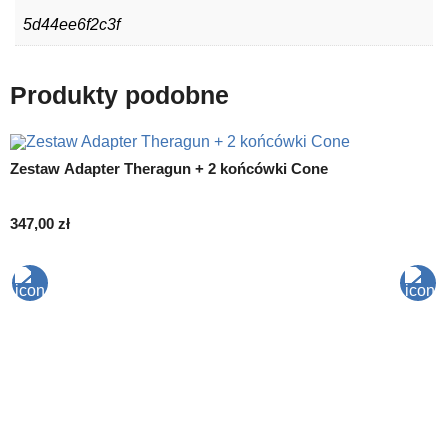
5d44ee6f2c3f
Produkty podobne
Zestaw Adapter Theragun + 2 końcówki Cone
347,00
zł
T
9