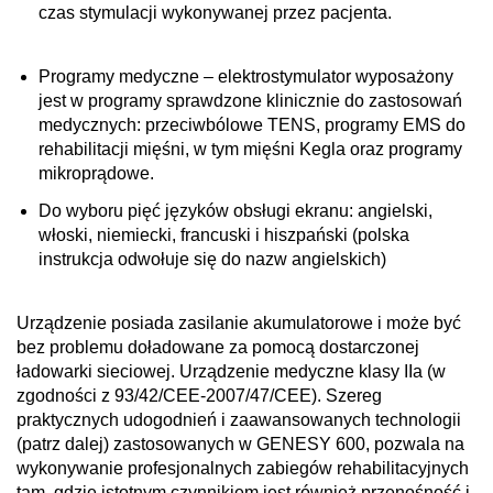
czas stymulacji wykonywanej przez pacjenta.
Programy medyczne – elektrostymulator wyposażony
jest w programy sprawdzone klinicznie do zastosowań
medycznych: przeciwbólowe TENS, programy EMS do
rehabilitacji mięśni, w tym mięśni Kegla oraz programy
mikroprądowe.
Do wyboru pięć języków obsługi ekranu: angielski,
włoski, niemiecki, francuski i hiszpański (polska
instrukcja odwołuje się do nazw angielskich)
Urządzenie posiada zasilanie akumulatorowe i może być
bez problemu doładowane za pomocą dostarczonej
ładowarki sieciowej. Urządzenie medyczne klasy IIa (w
zgodności z 93/42/CEE-2007/47/CEE). Szereg
praktycznych udogodnień i zaawansowanych technologii
(patrz dalej) zastosowanych w GENESY 600, pozwala na
wykonywanie profesjonalnych zabiegów rehabilitacyjnych
tam, gdzie istotnym czynnikiem jest również przenośność i