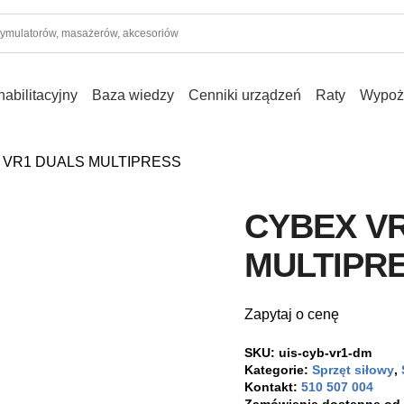
abilitacyjny
Baza wiedzy
Cenniki urządzeń
Raty
Wypoż
 VR1 DUALS MULTIPRESS
CYBEX V
MULTIPR
Zapytaj o cenę
SKU:
uis-cyb-vr1-dm
Kategorie:
Sprzęt siłowy
,
Kontakt:
510 507 004