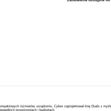
Zamówienie dostępne od 1
kompaktowych rozmiarów, urządzeniu. Cybex zaprojektował linię Duals z myślą
iewielkich przestrzeniach i budżetach.