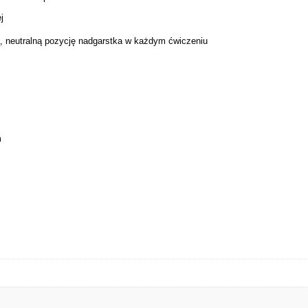
j
, neutralną pozycję nadgarstka
w każdym ćwiczeniu
m