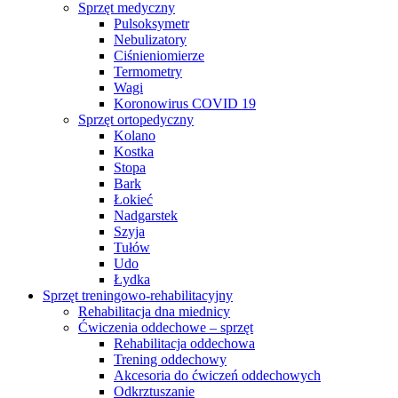
Sprzęt medyczny
Pulsoksymetr
Nebulizatory
Ciśnieniomierze
Termometry
Wagi
Koronowirus COVID 19
Sprzęt ortopedyczny
Kolano
Kostka
Stopa
Bark
Łokieć
Nadgarstek
Szyja
Tułów
Udo
Łydka
Sprzęt treningowo-rehabilitacyjny
Rehabilitacja dna miednicy
Ćwiczenia oddechowe – sprzęt
Rehabilitacja oddechowa
Trening oddechowy
Akcesoria do ćwiczeń oddechowych
Odkrztuszanie