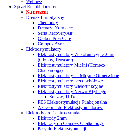
Wellness
Sprzęt Rehabilitacyjny
Na prezent
Drenaż Limfatyczny
Therabody
Drenaże Normatec
Seria RecoveryAir
Globus PressCare
Compex Ayre
Elektrostymulatory
Elektrostymulatory Wielofunkcyjne 2mm
(Globus, Tenscare)
Elektrostymulatory Mięśni (Compex,
Chattanooga)
Elektrostymulatory na Mięśnie Odnerwione
Elektrostymulatory przeciwbólowe
Elektrostymulatory wielofunkcyjne
Elektrostymulatory Nerwu Błędnego
Sensory HRV
FES Elektrostymulacja Funkcjonalna
Akcesoria do Elektrostymulatorów
Elektrody do Elektrostymulacji
Elektrody 2mm
Elektrody do Compex Chattanooga
Pasy do Elektrostymulacji