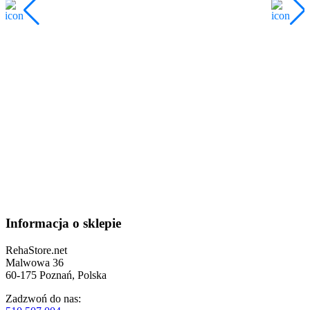
3
N
Informacja o sklepie
RehaStore.net
Malwowa 36
60-175 Poznań, Polska
Zadzwoń do nas: