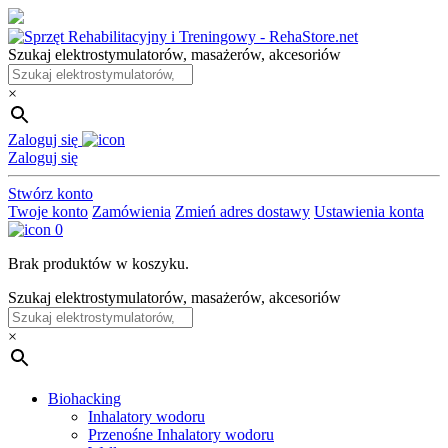
Skip
to
Szukaj elektrostymulatorów, masażerów, akcesoriów
the
content
×
Zaloguj się
Zaloguj się
Stwórz konto
Twoje konto
Zamówienia
Zmień adres dostawy
Ustawienia konta
0
Brak produktów w koszyku.
Szukaj elektrostymulatorów, masażerów, akcesoriów
×
Biohacking
Inhalatory wodoru
Przenośne Inhalatory wodoru