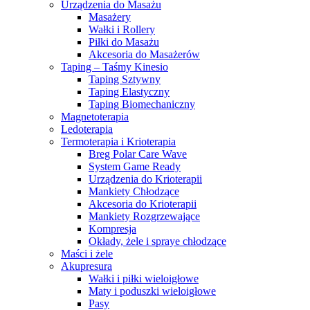
Urządzenia do Masażu
Masażery
Wałki i Rollery
Piłki do Masażu
Akcesoria do Masażerów
Taping – Taśmy Kinesio
Taping Sztywny
Taping Elastyczny
Taping Biomechaniczny
Magnetoterapia
Ledoterapia
Termoterapia i Krioterapia
Breg Polar Care Wave
System Game Ready
Urządzenia do Krioterapii
Mankiety Chłodzące
Akcesoria do Krioterapii
Mankiety Rozgrzewające
Kompresja
Okłady, żele i spraye chłodzące
Maści i żele
Akupresura
Wałki i piłki wieloigłowe
Maty i poduszki wieloigłowe
Pasy