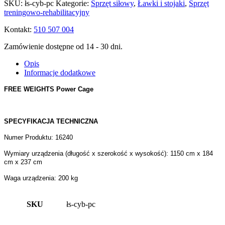
SKU:
łs-cyb-pc
Kategorie:
Sprzęt siłowy
,
Ławki i stojaki
,
Sprzęt
treningowo-rehabilitacyjny
Kontakt:
510 507 004
Zamówienie dostępne od 14 - 30 dni.
Opis
Informacje dodatkowe
FREE WEIGHTS Power Cage
SPECYFIKACJA TECHNICZNA
Numer Produktu: 16240
Wymiary urządzenia (długość x szerokość x wysokość): 1150 cm x 184
cm x 237 cm
Waga urządzenia: 200 kg
SKU
łs-cyb-pc