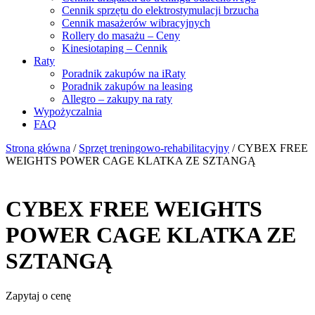
Cennik sprzętu do elektrostymulacji brzucha
Cennik masażerów wibracyjnych
Rollery do masażu – Ceny
Kinesiotaping – Cennik
Raty
Poradnik zakupów na iRaty
Poradnik zakupów na leasing
Allegro – zakupy na raty
Wypożyczalnia
FAQ
Strona główna
/
Sprzęt treningowo-rehabilitacyjny
/ CYBEX FREE
WEIGHTS POWER CAGE KLATKA ZE SZTANGĄ
CYBEX FREE WEIGHTS
POWER CAGE KLATKA ZE
SZTANGĄ
Zapytaj o cenę