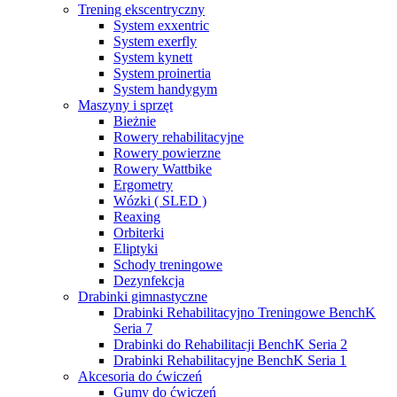
Trening ekscentryczny
System exxentric
System exerfly
System kynett
System proinertia
System handygym
Maszyny i sprzęt
Bieżnie
Rowery rehabilitacyjne
Rowery powierzne
Rowery Wattbike
Ergometry
Wózki ( SLED )
Reaxing
Orbiterki
Eliptyki
Schody treningowe
Dezynfekcja
Drabinki gimnastyczne
Drabinki Rehabilitacyjno Treningowe BenchK
Seria 7
Drabinki do Rehabilitacji BenchK Seria 2
Drabinki Rehabilitacyjne BenchK Seria 1
Akcesoria do ćwiczeń
Gumy do ćwiczeń