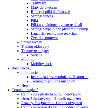
Taśmy trx
Maty do ćwiczeń
Rollery i piłki do ćwiczeń
Sztangi fitness
Piłki
Piłki wypełnione płynem reaxball
Sztangi wypełnione płynem fluipump
Łańcuchy reaktywne reaxchain
Zegarki sportowe
Sprzęt siłowy
Trening okluzyjny
Trening reakcyjny
Światła
Mobility
Mobility stick
Baza wiedzy
Informacje
Instrukcja i przewodnik po Heartmath
Trening mięśni dna miednicy
News
Cenniki urządzeń
Cennik sprzętu do treningu inercyjnego
Drenaż limfatyczny – Cennik urządzeń
Rowery Stacjonarne – Cennik urządzeń
Cennik urządzeń do treningu oddechowego