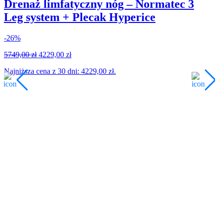
Drenaż limfatyczny nóg – Normatec 3
Leg system + Plecak Hyperice
-26%
3
Pierwotna
Aktualna
5749,00
zł
4229,00
zł
cena
cena
Najniższa cena z 30 dni:
4229,00
zł
.
wynosiła:
wynosi:
5749,00 zł.
4229,00 zł.