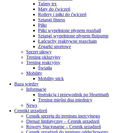
Taśmy trx
Maty do ćwiczeń
Rollery i piłki do ćwiczeń
Sztangi fitness
Piłki
Piłki wypełnione płynem reaxball
Sztangi wypełnione płynem fluipump
Łańcuchy reaktywne reaxchain
Zegarki sportowe
Sprzęt siłowy
Trening okluzyjny
Trening reakcyjny
Światła
Mobility
Mobility stick
Baza wiedzy
Informacje
Instrukcja i przewodnik po Heartmath
Trening mięśni dna miednicy
News
Cenniki urządzeń
Cennik sprzętu do treningu inercyjnego
Drenaż limfatyczny – Cennik urządzeń
Rowery Stacjonarne – Cennik urządzeń
Cennik urządzeń do treningu oddechowego