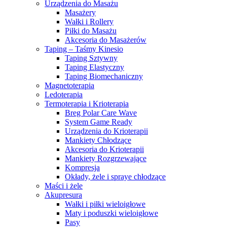
Urządzenia do Masażu
Masażery
Wałki i Rollery
Piłki do Masażu
Akcesoria do Masażerów
Taping – Taśmy Kinesio
Taping Sztywny
Taping Elastyczny
Taping Biomechaniczny
Magnetoterapia
Ledoterapia
Termoterapia i Krioterapia
Breg Polar Care Wave
System Game Ready
Urządzenia do Krioterapii
Mankiety Chłodzące
Akcesoria do Krioterapii
Mankiety Rozgrzewające
Kompresja
Okłady, żele i spraye chłodzące
Maści i żele
Akupresura
Wałki i piłki wieloigłowe
Maty i poduszki wieloigłowe
Pasy