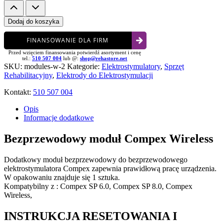
Bezprzewodowy
moduł
do
Dodaj do koszyka
Compex
Wireless
FINANSOWANIE DLA FIRM
Przed wzięciem finansowania potwierdź asortyment i cenę
tel.:
510 507 004
lub @:
shop@rehastore.net
SKU:
modules-w-2
Kategorie:
Elektrostymulatory
,
Sprzęt
Rehabilitacyjny
,
Elektrody do Elektrostymulacji
Kontakt:
510 507 004
Opis
Informacje dodatkowe
Bezprzewodowy moduł Compex Wireless
Dodatkowy moduł bezprzewodowy do bezprzewodowego
elektrostymulatora Compex zapewnia prawidłową pracę urządzenia.
W opakowaniu znajduje się 1 sztuka.
Kompatybilny z : Compex SP 6.0, Compex SP 8.0, Compex
Wireless,
INSTRUKCJA RESETOWANIA I