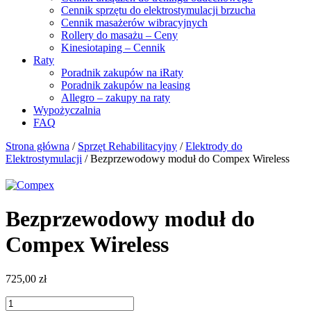
Cennik sprzętu do elektrostymulacji brzucha
Cennik masażerów wibracyjnych
Rollery do masażu – Ceny
Kinesiotaping – Cennik
Raty
Poradnik zakupów na iRaty
Poradnik zakupów na leasing
Allegro – zakupy na raty
Wypożyczalnia
FAQ
Strona główna
/
Sprzęt Rehabilitacyjny
/
Elektrody do
Elektrostymulacji
/ Bezprzewodowy moduł do Compex Wireless
Bezprzewodowy moduł do
Compex Wireless
725,00
zł
ilość