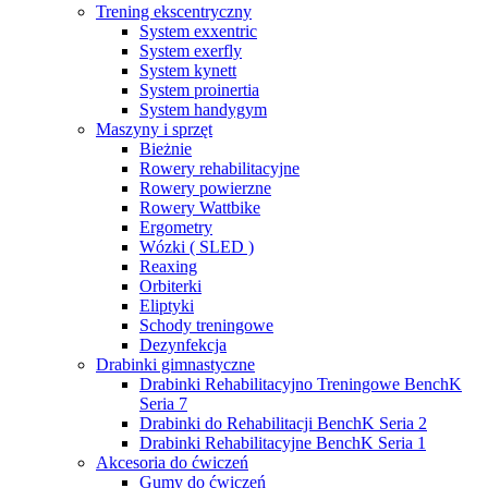
Trening ekscentryczny
System exxentric
System exerfly
System kynett
System proinertia
System handygym
Maszyny i sprzęt
Bieżnie
Rowery rehabilitacyjne
Rowery powierzne
Rowery Wattbike
Ergometry
Wózki ( SLED )
Reaxing
Orbiterki
Eliptyki
Schody treningowe
Dezynfekcja
Drabinki gimnastyczne
Drabinki Rehabilitacyjno Treningowe BenchK
Seria 7
Drabinki do Rehabilitacji BenchK Seria 2
Drabinki Rehabilitacyjne BenchK Seria 1
Akcesoria do ćwiczeń
Gumy do ćwiczeń