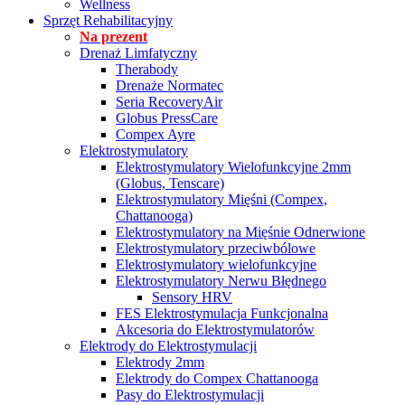
Wellness
Sprzęt Rehabilitacyjny
Na prezent
Drenaż Limfatyczny
Therabody
Drenaże Normatec
Seria RecoveryAir
Globus PressCare
Compex Ayre
Elektrostymulatory
Elektrostymulatory Wielofunkcyjne 2mm
(Globus, Tenscare)
Elektrostymulatory Mięśni (Compex,
Chattanooga)
Elektrostymulatory na Mięśnie Odnerwione
Elektrostymulatory przeciwbólowe
Elektrostymulatory wielofunkcyjne
Elektrostymulatory Nerwu Błędnego
Sensory HRV
FES Elektrostymulacja Funkcjonalna
Akcesoria do Elektrostymulatorów
Elektrody do Elektrostymulacji
Elektrody 2mm
Elektrody do Compex Chattanooga
Pasy do Elektrostymulacji