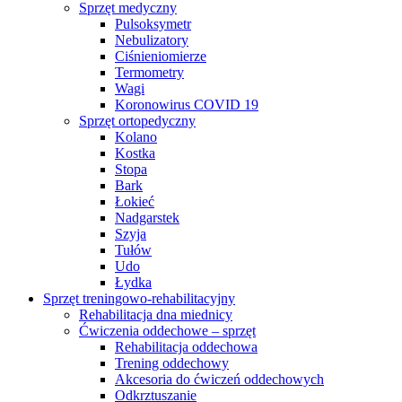
Sprzęt medyczny
Pulsoksymetr
Nebulizatory
Ciśnieniomierze
Termometry
Wagi
Koronowirus COVID 19
Sprzęt ortopedyczny
Kolano
Kostka
Stopa
Bark
Łokieć
Nadgarstek
Szyja
Tułów
Udo
Łydka
Sprzęt treningowo-rehabilitacyjny
Rehabilitacja dna miednicy
Ćwiczenia oddechowe – sprzęt
Rehabilitacja oddechowa
Trening oddechowy
Akcesoria do ćwiczeń oddechowych
Odkrztuszanie