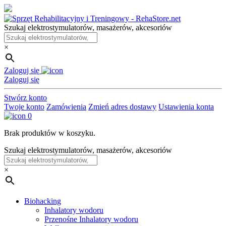
Skip
to
Szukaj elektrostymulatorów, masażerów, akcesoriów
the
content
×
Zaloguj się
Zaloguj się
Stwórz konto
Twoje konto
Zamówienia
Zmień adres dostawy
Ustawienia konta
0
Brak produktów w koszyku.
Szukaj elektrostymulatorów, masażerów, akcesoriów
×
Biohacking
Inhalatory wodoru
Przenośne Inhalatory wodoru