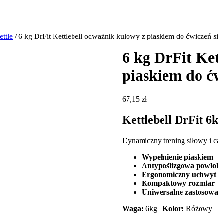
ettle
/ 6 kg DrFit Kettlebell odważnik kulowy z piaskiem do ćwiczeń 
6 kg DrFit Ke
piaskiem do ć
67,15
zł
Kettlebell DrFit 
Dynamiczny trening siłowy i c
Wypełnienie piaskiem
–
Antypoślizgowa powł
Ergonomiczny uchwyt
Kompaktowy rozmiar
–
Uniwersalne zastosowa
Waga:
6kg |
Kolor:
Różowy