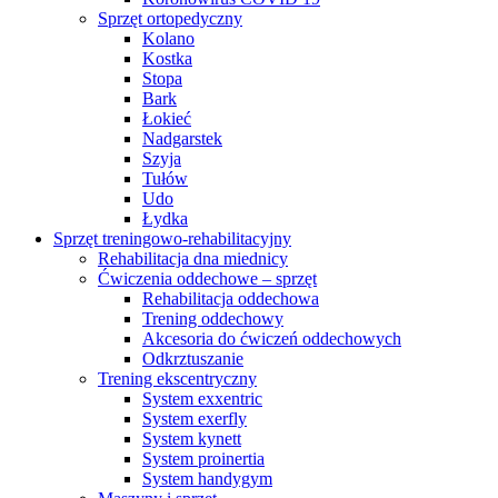
Sprzęt ortopedyczny
Kolano
Kostka
Stopa
Bark
Łokieć
Nadgarstek
Szyja
Tułów
Udo
Łydka
Sprzęt treningowo-rehabilitacyjny
Rehabilitacja dna miednicy
Ćwiczenia oddechowe – sprzęt
Rehabilitacja oddechowa
Trening oddechowy
Akcesoria do ćwiczeń oddechowych
Odkrztuszanie
Trening ekscentryczny
System exxentric
System exerfly
System kynett
System proinertia
System handygym