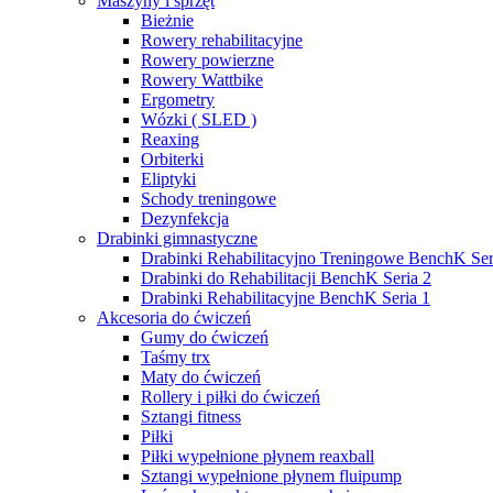
Maszyny i sprzęt
Bieżnie
Rowery rehabilitacyjne
Rowery powierzne
Rowery Wattbike
Ergometry
Wózki ( SLED )
Reaxing
Orbiterki
Eliptyki
Schody treningowe
Dezynfekcja
Drabinki gimnastyczne
Drabinki Rehabilitacyjno Treningowe BenchK Ser
Drabinki do Rehabilitacji BenchK Seria 2
Drabinki Rehabilitacyjne BenchK Seria 1
Akcesoria do ćwiczeń
Gumy do ćwiczeń
Taśmy trx
Maty do ćwiczeń
Rollery i piłki do ćwiczeń
Sztangi fitness
Piłki
Piłki wypełnione płynem reaxball
Sztangi wypełnione płynem fluipump