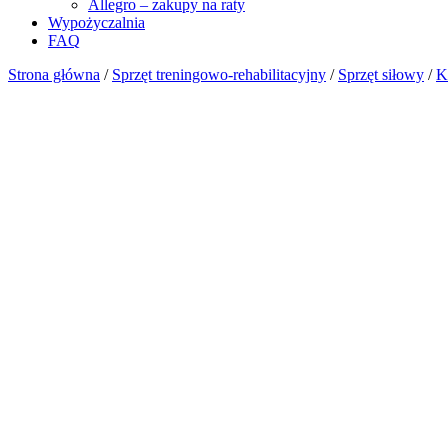
Allegro – zakupy na raty
Wypożyczalnia
FAQ
Strona główna
/
Sprzęt treningowo-rehabilitacyjny
/
Sprzęt siłowy
/
K