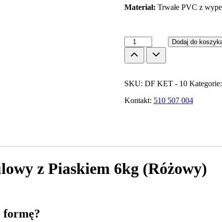
Materiał:
Trwałe PVC z wype
ilość
Dodaj do koszyk
6
kg
DrFit
Kettlebell
SKU:
DF KET - 10
Kategorie
odważnik
kulowy
Kontakt:
510 507 004
z
piaskiem
do
ćwiczeń
siłowych
różowy
ulowy z Piaskiem 6kg (Różowy)
ć formę?