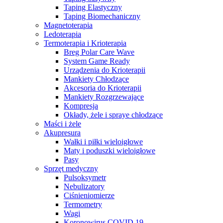
Taping Elastyczny
Taping Biomechaniczny
Magnetoterapia
Ledoterapia
Termoterapia i Krioterapia
Breg Polar Care Wave
System Game Ready
Urządzenia do Krioterapii
Mankiety Chłodzące
Akcesoria do Krioterapii
Mankiety Rozgrzewające
Kompresja
Okłady, żele i spraye chłodzące
Maści i żele
Akupresura
Wałki i piłki wieloigłowe
Maty i poduszki wieloigłowe
Pasy
Sprzęt medyczny
Pulsoksymetr
Nebulizatory
Ciśnieniomierze
Termometry
Wagi
Koronowirus COVID 19