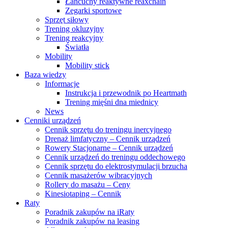
Łańcuchy reaktywne reaxchain
Zegarki sportowe
Sprzęt siłowy
Trening okluzyjny
Trening reakcyjny
Światła
Mobility
Mobility stick
Baza wiedzy
Informacje
Instrukcja i przewodnik po Heartmath
Trening mięśni dna miednicy
News
Cenniki urządzeń
Cennik sprzętu do treningu inercyjnego
Drenaż limfatyczny – Cennik urządzeń
Rowery Stacjonarne – Cennik urządzeń
Cennik urządzeń do treningu oddechowego
Cennik sprzętu do elektrostymulacji brzucha
Cennik masażerów wibracyjnych
Rollery do masażu – Ceny
Kinesiotaping – Cennik
Raty
Poradnik zakupów na iRaty
Poradnik zakupów na leasing