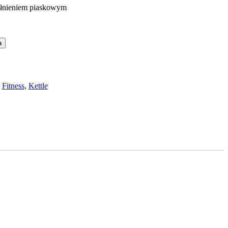
łnieniem piaskowym
a
:
Fitness
,
Kettle