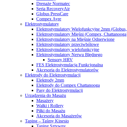
Drenaże Normatec
Seria RecoveryAir
Globus PressCare
Compex Ayre
Elektrostymulatory
Elektrostymulatory Wielofunkcyjne 2mm (Globus,
Elektrostymulatory Mięśni (Compex, Chattanooga
Elektrostymulatory na Mięśnie Odnerwione
Elektrostymulatory przeciwbólowe
Elektrostymulatory wielofunkcyjne
Elektrostymulatory Nerwu Błędnego
Sensory HRV
FES Elektrostymulacja Funkcjonalna
Akcesoria do Elektrostymulatorów
Elektrody do Elektrostymulacji
Elektrody 2mm
Elektrody do Compex Chattanooga
Pasy do Elektrostymulacji
Urządzenia do Masażu
Masażery
Wałki i Rollery
Piłki do Masażu
Akcesoria do Masażerów
Taping – Taśmy Kinesio
Taping Sztywny