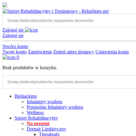
Skip
to
the
content
Zaloguj się
Zaloguj się
Stwórz konto
Twoje konto
Zamówienia
Zmień adres dostawy
Ustawienia konta
0
Brak produktów w koszyku.
Biohacking
Inhalatory wodoru
Przenośne Inhalatory wodoru
Wellness
Sprzęt Rehabilitacyjny
Na prezent
Drenaż Limfatyczny
Therabody