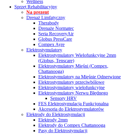
Wellness
Sprzęt Rehabilitacyjny
Na prezent
Drenaż Limfatyczny
Therabody
Drenaże Normatec
Seria RecoveryAir
Globus PressCare
Compex Ayre
Elektrostymulatory
Elektrostymulatory Wielofunkcyjne 2mm
(Globus, Tenscare)
Elektrostymulatory Mięśni (Compex,
Chattanooga)
Elektrostymulatory na Mięśnie Odnerwione
Elektrostymulatory przeciwbólowe
Elektrostymulatory wielofunkcyjne
Elektrostymulatory Nerwu Błędnego
Sensory HRV
FES Elektrostymulacja Funkcjonalna
Akcesoria do Elektrostymulatorów
Elektrody do Elektrostymulacji
Elektrody 2mm
Elektrody do Compex Chattanooga
Pasy do Elektrostymulacji