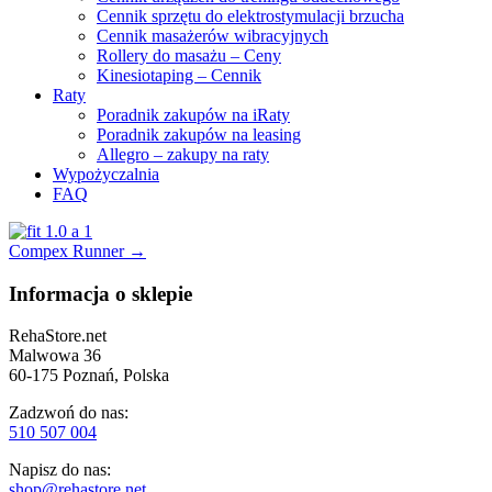
Cennik sprzętu do elektrostymulacji brzucha
Cennik masażerów wibracyjnych
Rollery do masażu – Ceny
Kinesiotaping – Cennik
Raty
Poradnik zakupów na iRaty
Poradnik zakupów na leasing
Allegro – zakupy na raty
Wypożyczalnia
FAQ
Nawigacja
Compex Runner
→
wpisu
Informacja o sklepie
RehaStore.net
Malwowa 36
60-175 Poznań, Polska
Zadzwoń do nas:
510 507 004
Napisz do nas:
shop@rehastore.net