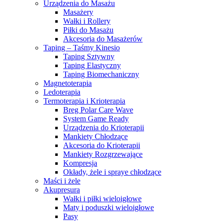
Urządzenia do Masażu
Masażery
Wałki i Rollery
Piłki do Masażu
Akcesoria do Masażerów
Taping – Taśmy Kinesio
Taping Sztywny
Taping Elastyczny
Taping Biomechaniczny
Magnetoterapia
Ledoterapia
Termoterapia i Krioterapia
Breg Polar Care Wave
System Game Ready
Urządzenia do Krioterapii
Mankiety Chłodzące
Akcesoria do Krioterapii
Mankiety Rozgrzewające
Kompresja
Okłady, żele i spraye chłodzące
Maści i żele
Akupresura
Wałki i piłki wieloigłowe
Maty i poduszki wieloigłowe
Pasy