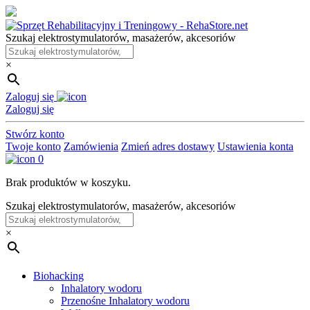
Skip
to
Szukaj elektrostymulatorów, masażerów, akcesoriów
the
content
×
Zaloguj się
Zaloguj się
Stwórz konto
Twoje konto
Zamówienia
Zmień adres dostawy
Ustawienia konta
0
Brak produktów w koszyku.
Szukaj elektrostymulatorów, masażerów, akcesoriów
×
Biohacking
Inhalatory wodoru
Przenośne Inhalatory wodoru