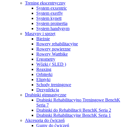
Trening ekscentryczny
System exxentric
System exerfly
System kynett
System proinertia
System handygym
Maszyny i sprzęt
Bieżnie
Rowery rehabilitacyjne
Rowery powierzne
Rowery Wattbike
Ergometry
Wózki ( SLED )
Reaxing
Orbiterki
Eliptyki
Schody treningowe
Dezynfekcja
Drabinki gimnastyczne
Drabinki Rehabilitacyjno Treningowe BenchK
Seria 7
Drabinki do Rehabilitacji BenchK Seria 2
Drabinki Rehabilitacyjne BenchK Seria 1
Akcesoria do ćwiczeń
Gumy do ćwiczeń