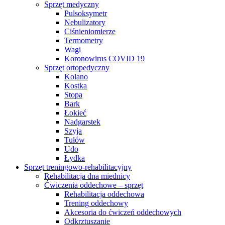
Sprzęt medyczny
Pulsoksymetr
Nebulizatory
Ciśnieniomierze
Termometry
Wagi
Koronowirus COVID 19
Sprzęt ortopedyczny
Kolano
Kostka
Stopa
Bark
Łokieć
Nadgarstek
Szyja
Tułów
Udo
Łydka
Sprzęt treningowo-rehabilitacyjny
Rehabilitacja dna miednicy
Ćwiczenia oddechowe – sprzęt
Rehabilitacja oddechowa
Trening oddechowy
Akcesoria do ćwiczeń oddechowych
Odkrztuszanie