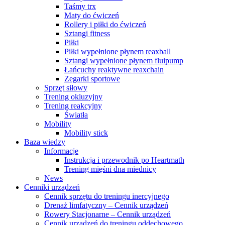
Taśmy trx
Maty do ćwiczeń
Rollery i piłki do ćwiczeń
Sztangi fitness
Piłki
Piłki wypełnione płynem reaxball
Sztangi wypełnione płynem fluipump
Łańcuchy reaktywne reaxchain
Zegarki sportowe
Sprzęt siłowy
Trening okluzyjny
Trening reakcyjny
Światła
Mobility
Mobility stick
Baza wiedzy
Informacje
Instrukcja i przewodnik po Heartmath
Trening mięśni dna miednicy
News
Cenniki urządzeń
Cennik sprzętu do treningu inercyjnego
Drenaż limfatyczny – Cennik urządzeń
Rowery Stacjonarne – Cennik urządzeń
Cennik urządzeń do treningu oddechowego